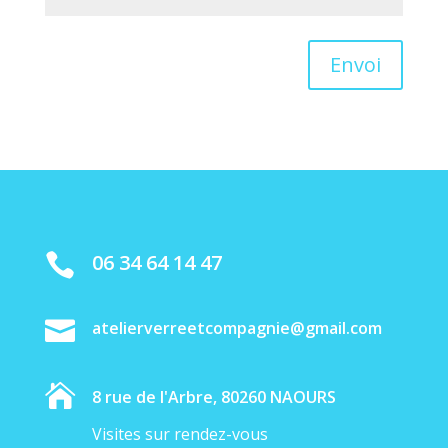
Envoi
06 34 64 14 47


atelierverreetcompagnie@gmail.com

8 rue de l'Arbre, 80260 NAOURS
Visites sur rendez-vous