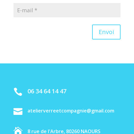
Envoi
06 34 64 14 47


atelierverreetcompagnie@gmail.com

8 rue de l'Arbre, 80260 NAOURS