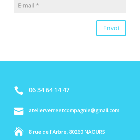
Envoi
06 34 64 14 47


atelierverreetcompagnie@gmail.com

8 rue de l'Arbre, 80260 NAOURS